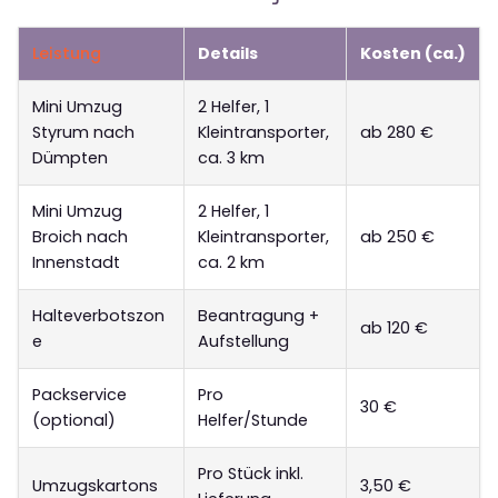
Leistung
Details
Kosten (ca.)
Mini Umzug
2 Helfer, 1
Styrum nach
Kleintransporter,
ab 280 €
Dümpten
ca. 3 km
Mini Umzug
2 Helfer, 1
Broich nach
Kleintransporter,
ab 250 €
Innenstadt
ca. 2 km
Halteverbotszon
Beantragung +
ab 120 €
e
Aufstellung
Packservice
Pro
30 €
(optional)
Helfer/Stunde
Pro Stück inkl.
Umzugskartons
3,50 €