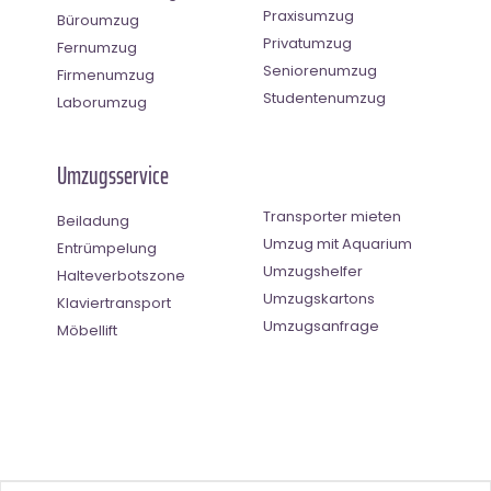
Praxisumzug
Büroumzug
Privatumzug
Fernumzug
Seniorenumzug
Firmenumzug
Studentenumzug
Laborumzug
Umzugsservice
Transporter mieten
Beiladung
Umzug mit Aquarium
Entrümpelung
Umzugshelfer
Halteverbotszone
Umzugskartons
Klaviertransport
Umzugsanfrage
Möbellift