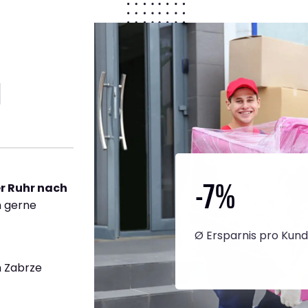
1
-7
%
r Ruhr nach
h gerne
Ø Ersparnis pro Kun
 Zabrze