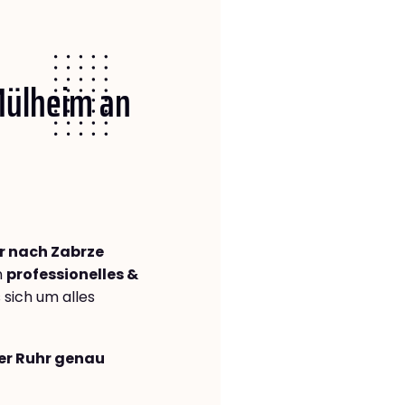
 Mülheim an
r nach Zabrze
n
professionelles &
s sich um alles
der Ruhr genau