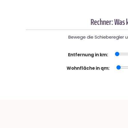
Rechner: Was k
Bewege die Schieberegler un
Entfernung in km:
Wohnfläche in qm: