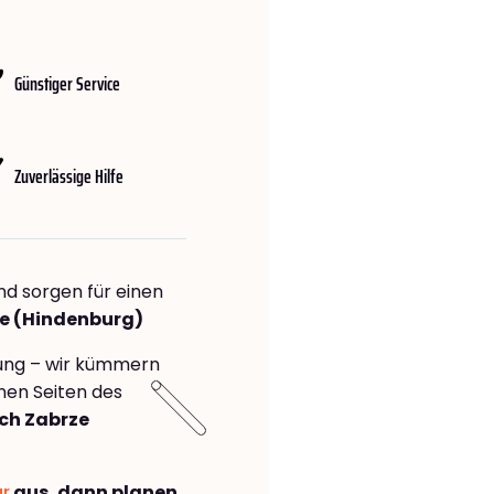
Günstiger Service
Zuverlässige Hilfe
nd sorgen für einen
ze (Hindenburg)
rung – wir kümmern
önen Seiten des
ch Zabrze
ar
aus, dann planen