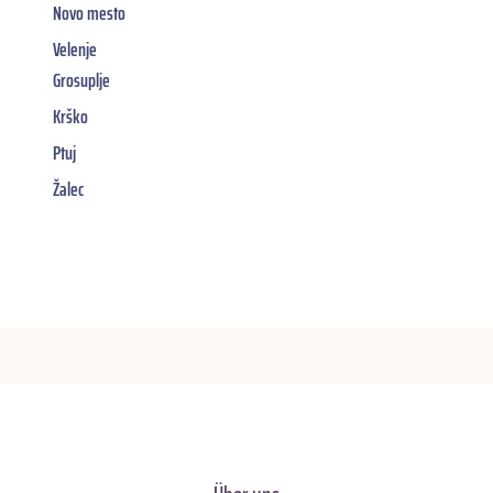
Novo mesto
Velenje
Grosuplje
Krško
Ptuj
Žalec