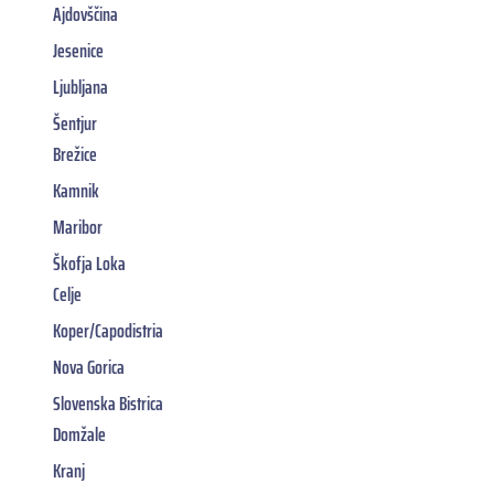
Ajdovščina
Jesenice
Ljubljana
Šentjur
Brežice
Kamnik
Maribor
Škofja Loka
Celje
Koper/Capodistria
Nova Gorica
Slovenska Bistrica
Domžale
Kranj