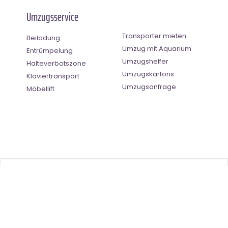
Umzugsservice
Transporter mieten
Beiladung
Umzug mit Aquarium
Entrümpelung
Umzugshelfer
Halteverbotszone
Umzugskartons
Klaviertransport
Umzugsanfrage
Möbellift
Benutzer-Bewertung
4.5
(
2
Stimmen)
©
Umzugsunternehmen Mülheim an der Ruhr
- All Right Reserved