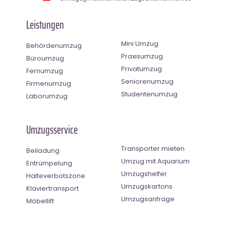
Leistungen
Mini Umzug
Behördenumzug
Praxisumzug
Büroumzug
Privatumzug
Fernumzug
Seniorenumzug
Firmenumzug
Studentenumzug
Laborumzug
Umzugsservice
Transporter mieten
Beiladung
Umzug mit Aquarium
Entrümpelung
Umzugshelfer
Halteverbotszone
Umzugskartons
Klaviertransport
Umzugsanfrage
Möbellift