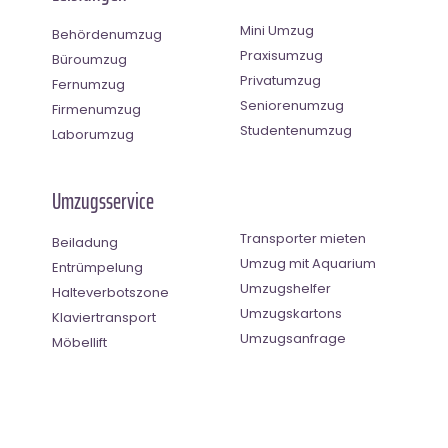
Mini Umzug
Behördenumzug
Praxisumzug
Büroumzug
Privatumzug
Fernumzug
Seniorenumzug
Firmenumzug
Studentenumzug
Laborumzug
Umzugsservice
Transporter mieten
Beiladung
Umzug mit Aquarium
Entrümpelung
Umzugshelfer
Halteverbotszone
Umzugskartons
Klaviertransport
Umzugsanfrage
Möbellift