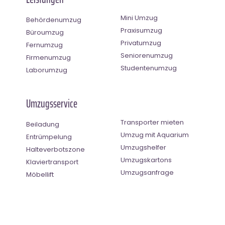
Mini Umzug
Behördenumzug
Praxisumzug
Büroumzug
Privatumzug
Fernumzug
Seniorenumzug
Firmenumzug
Studentenumzug
Laborumzug
Umzugsservice
Transporter mieten
Beiladung
Umzug mit Aquarium
Entrümpelung
Umzugshelfer
Halteverbotszone
Umzugskartons
Klaviertransport
Umzugsanfrage
Möbellift