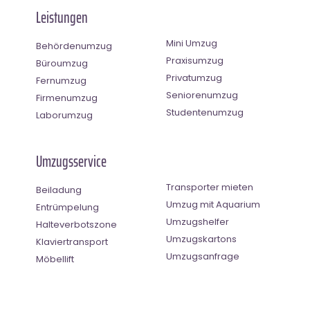
Leistungen
Mini Umzug
Behördenumzug
Praxisumzug
Büroumzug
Privatumzug
Fernumzug
Seniorenumzug
Firmenumzug
Studentenumzug
Laborumzug
Umzugsservice
Transporter mieten
Beiladung
Umzug mit Aquarium
Entrümpelung
Umzugshelfer
Halteverbotszone
Umzugskartons
Klaviertransport
Umzugsanfrage
Möbellift