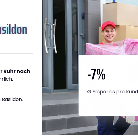
asildon
-7
%
r Ruhr nach
rlich.
Ø Ersparnis pro Kun
Basildon.