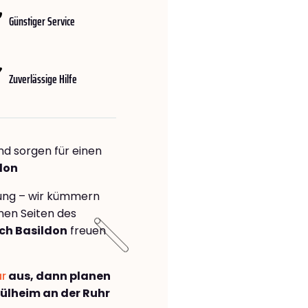
Günstiger Service
Zuverlässige Hilfe
nd sorgen für einen
don
rung – wir kümmern
önen Seiten des
ch Basildon
freuen
ar
aus, dann planen
lheim an der Ruhr