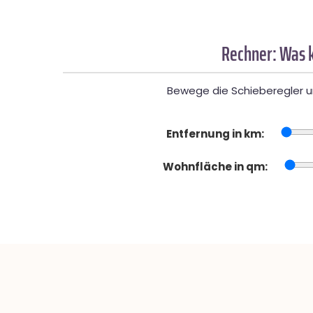
Rechner: Was k
Bewege die Schieberegler un
Entfernung in km:
Wohnfläche in qm: