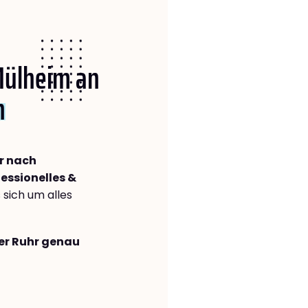
 Mülheim an
n
r nach
essionelles &
s sich um alles
der Ruhr genau