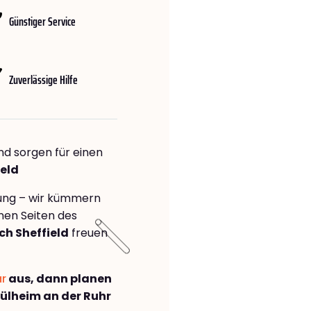
Günstiger Service
Zuverlässige Hilfe
nd sorgen für einen
ield
rung – wir kümmern
önen Seiten des
h Sheffield
freuen
ar
aus, dann planen
lheim an der Ruhr