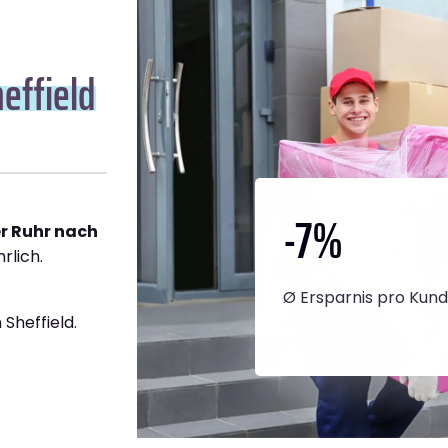
effield
-7
%
r Ruhr nach
rlich.
Ø Ersparnis pro Kun
Sheffield.