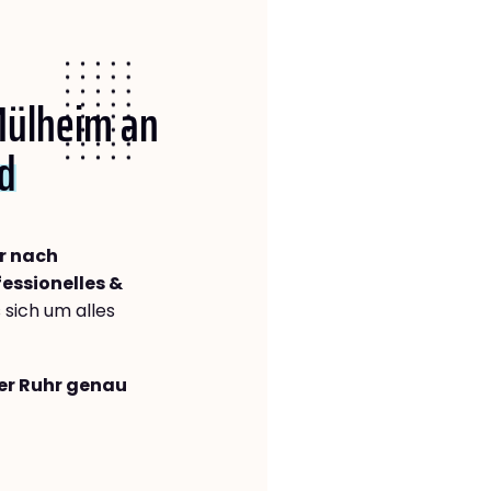
 Mülheim an
ld
r nach
fessionelles &
s sich um alles
der Ruhr genau