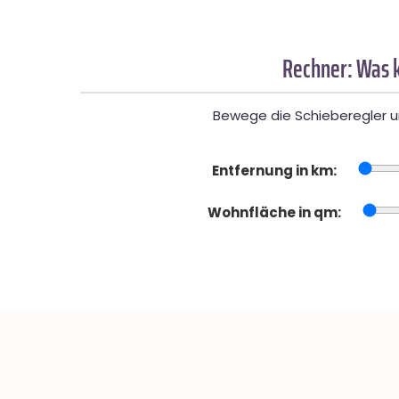
Rechner: Was k
Bewege die Schieberegler un
Entfernung in km:
Wohnfläche in qm: