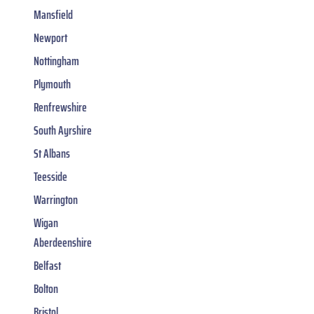
Mansfield
Newport
Nottingham
Plymouth
Renfrewshire
South Ayrshire
St Albans
Teesside
Warrington
Wigan
Aberdeenshire
Belfast
Bolton
Bristol