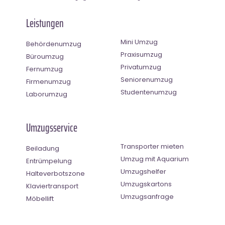
Leistungen
Mini Umzug
Behördenumzug
Praxisumzug
Büroumzug
Privatumzug
Fernumzug
Seniorenumzug
Firmenumzug
Studentenumzug
Laborumzug
Umzugsservice
Transporter mieten
Beiladung
Umzug mit Aquarium
Entrümpelung
Umzugshelfer
Halteverbotszone
Umzugskartons
Klaviertransport
Umzugsanfrage
Möbellift