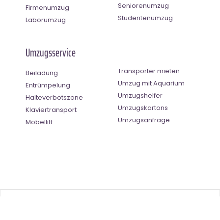
Seniorenumzug
Firmenumzug
Studentenumzug
Laborumzug
Umzugsservice
Transporter mieten
Beiladung
Umzug mit Aquarium
Entrümpelung
Umzugshelfer
Halteverbotszone
Umzugskartons
Klaviertransport
Umzugsanfrage
Möbellift
Benutzer-Bewertung
4.5
(
2
Stimmen)