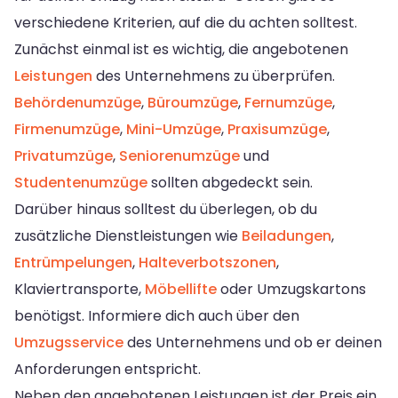
verschiedene Kriterien, auf die du achten solltest.
Zunächst einmal ist es wichtig, die angebotenen
Leistungen
des Unternehmens zu überprüfen.
Behördenumzüge
,
Büroumzüge
,
Fernumzüge
,
Firmenumzüge
,
Mini-Umzüge
,
Praxisumzüge
,
Privatumzüge
,
Seniorenumzüge
und
Studentenumzüge
sollten abgedeckt sein.
Darüber hinaus solltest du überlegen, ob du
zusätzliche Dienstleistungen wie
Beiladungen
,
Entrümpelungen
,
Halteverbotszonen
,
Klaviertransporte,
Möbellifte
oder Umzugskartons
benötigst. Informiere dich auch über den
Umzugsservice
des Unternehmens und ob er deinen
Anforderungen entspricht.
Neben den angebotenen Leistungen ist der Preis ein