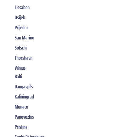
Lissabon
Osijek
Prijedor
San Marino
Sotschi
Thorshavn
Vilnius
Balti
Daugavpils
Kaliningrad
Monaco
Panevezhis
Pristina
Sankt Petersburg