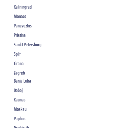
Kaliningrad
Monaco
Panevezhis
Pristina
Sankt Petersburg
Split
Tirana
Zagreb
Banja Luka
Doboj
Kaunas
Moskau
Paphos
Reykjavik