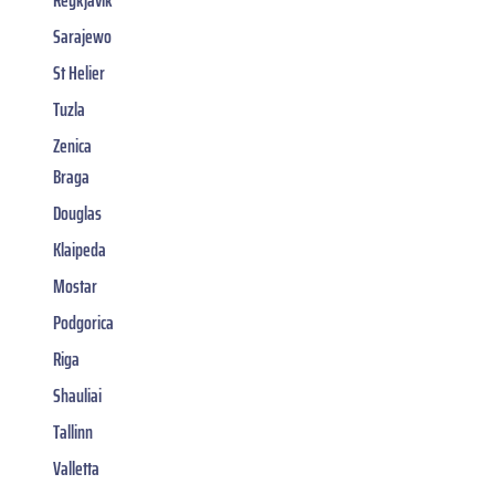
Sarajewo
St Helier
Tuzla
Zenica
Braga
Douglas
Klaipeda
Mostar
Podgorica
Riga
Shauliai
Tallinn
Valletta