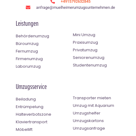
+4915792632845
anfrage@muelheimerumzugsunternehmen.de
Leistungen
Mini Umzug
Behördenumzug
Praxisumzug
Büroumzug
Privatumzug
Fernumzug
Seniorenumzug
Firmenumzug
Studentenumzug
Laborumzug
Umzugsservice
Transporter mieten
Beiladung
Umzug mit Aquarium
Entrümpelung
Umzugshelfer
Halteverbotszone
Umzugskartons
Klaviertransport
Umzugsanfrage
Möbellift