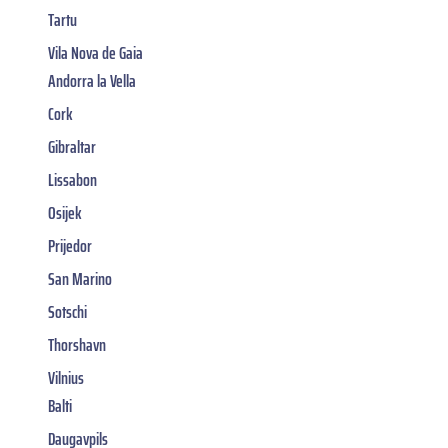
Tartu
Vila Nova de Gaia
Andorra la Vella
Cork
Gibraltar
Lissabon
Osijek
Prijedor
San Marino
Sotschi
Thorshavn
Vilnius
Balti
Daugavpils