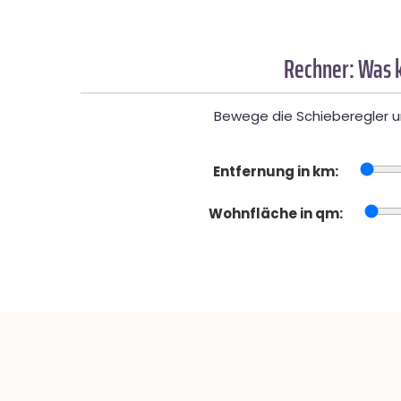
Rechner: Was k
Bewege die Schieberegler un
Entfernung in km:
Wohnfläche in qm: