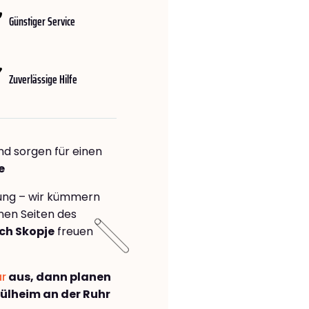
Günstiger Service
Zuverlässige Hilfe
nd sorgen für einen
e
rung – wir kümmern
önen Seiten des
ch Skopje
freuen
ar
aus, dann planen
lheim an der Ruhr