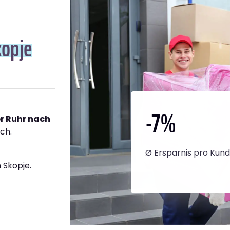
kopje
-7
%
r Ruhr nach
ich.
Ø Ersparnis pro Kun
 Skopje.