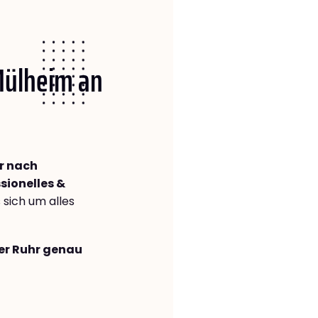
 Mülheim an
r nach
sionelles &
s sich um alles
der Ruhr genau