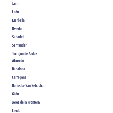
Jaén
León
Marbella
Oviedo
Sabadell
Santander
Torrejón de Ardoz
Alcorcón
Badalona
Cartagena
Donostia-San Sebastian
Gijón
Jerez de la Frontera
Lleida