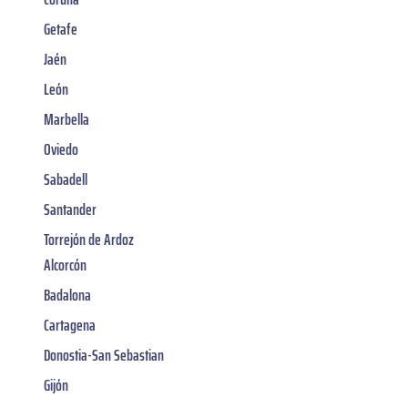
Getafe
Jaén
León
Marbella
Oviedo
Sabadell
Santander
Torrejón de Ardoz
Alcorcón
Badalona
Cartagena
Donostia-San Sebastian
Gijón