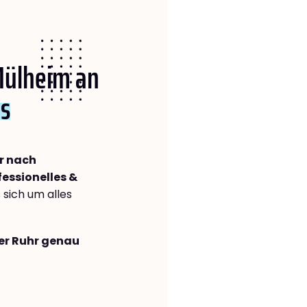
 Mülheim an
s
r nach
fessionelles &
s sich um alles
der Ruhr genau