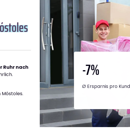
óstoles
-7
%
r Ruhr nach
rlich.
Ø Ersparnis pro Kun
 Móstoles.