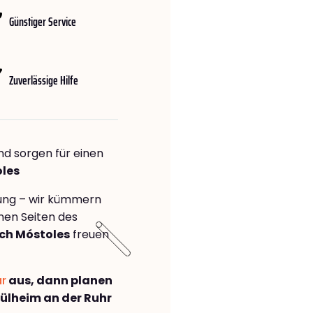
Günstiger Service
Zuverlässige Hilfe
nd sorgen für einen
oles
rung – wir kümmern
önen Seiten des
ch Móstoles
freuen
ar
aus, dann planen
lheim an der Ruhr