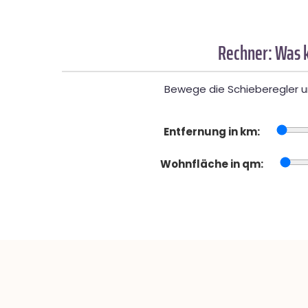
Rechner: Was k
Bewege die Schieberegler un
Entfernung in km:
Wohnfläche in qm: