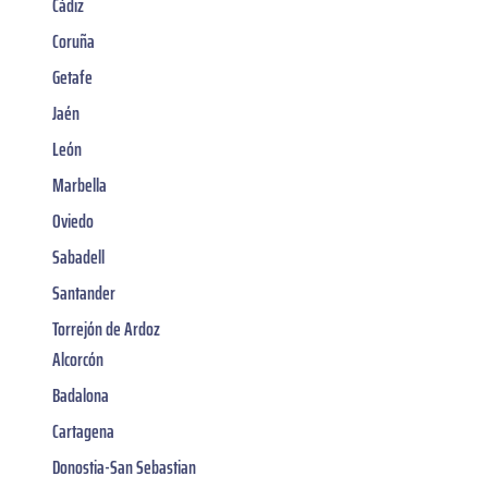
Cádiz
Coruña
Getafe
Jaén
León
Marbella
Oviedo
Sabadell
Santander
Torrejón de Ardoz
Alcorcón
Badalona
Cartagena
Donostia-San Sebastian